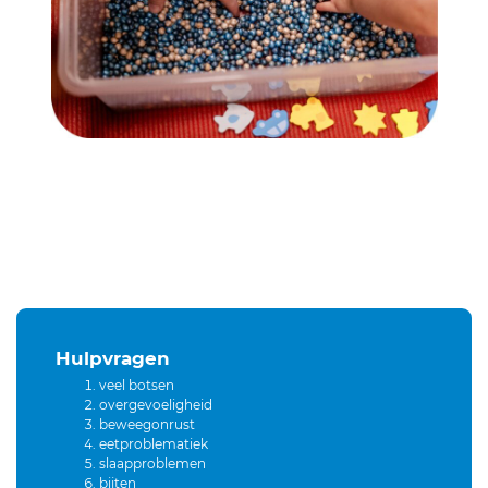
Hulpvragen
veel botsen
overgevoeligheid
beweegonrust
eetproblematiek
slaapproblemen
bijten