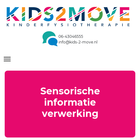
Skip
to
content
06-43046555
info@kids-2-move.nl
Toggle navigation
Sensorische
informatie
verwerking