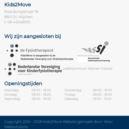
Kids2Move
Roerdompstraat 76
6601 DL Wijchen
t.
06-43046555
Wij zijn aangesloten bij
Leefstijlcentrum Wijchen Gezond
Openingstijden
Maandag:
08:00 - 18:00
Donderdag:
08:00 - 18:00
Dinsdag:
08:00 - 18:00
Vrijdag:
08:00 - 18:00
Woensdag:
08:00 - 18:00
Zaterdag:
09:00 - 13:00
Copyright 2014 - 2026 Kids2Move
Website gemaakt door:
Wiwi
Websolutions